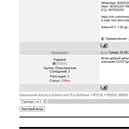
WhatsApp: 8(925)2
Viber: 8(925)207-4
ICQ: 607632252
https://vk.com/rem
e-mail: rem.dom.tu
Алексей С 7.00 до
Прикрепления:
elenaavdey
Дата
: Среда, 01.08
Всем добрый день!
Рядовой
компании ООО"Цент
Группа: Пользователи
Сообщений:
2
Репутация:
0
Статус:
Offline
Офицальный форум ул 8 марта дом 59 в Люберцах
»
ДРУГОЕ
»
РЕМОНТ ЖИЛЬЯ
1
Страница
1
из
1