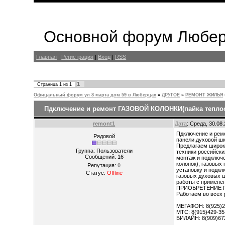
Основной форум Любер
Главная
|
Регистрация
|
Вход
|
RSS
1
Страница
1
из
1
Офицальный форум ул 8 марта дом 59 в Люберцах
»
ДРУГОЕ
»
РЕМОНТ ЖИЛЬЯ
Пдключение и ремонт ГАЗОВОЙ КОЛОНКИ(пайка тепло
remont1
Дата
: Среда, 30.08
Пдключение и рем
Рядовой
панели,духовой шк
Предлагаем широки
Группа: Пользователи
техники российски
Сообщений:
16
монтаж и подключе
колонок), газовых
Репутация:
0
установку и подкл
Статус:
Offline
газовых духовых 
работы с примене
ПРИОБРЕТЕНИЕ 
Работаем во всех 
МЕГАФОН: 8(925)2
МТС: 8(915)429-35
БИЛАЙН: 8(909)67