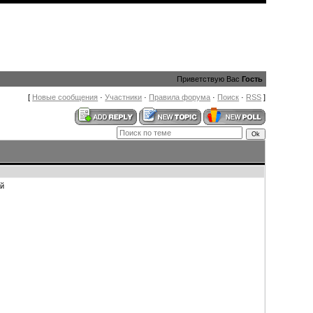
Приветствую Вас
Гость
[
Новые сообщения
·
Участники
·
Правила форума
·
Поиск
·
RSS
]
ой