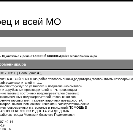
ец и всей МО
»
Пдключение и ремонт ГАЗОВОЙ КОЛОНКИ(пайка теплообменника,ра
обменника,ра
.2017, 03:00 | Сообщение #
1
онт ГАЗОВОЙ КОЛОНКИ(пайка теплообменника,радиатора),газовой плиты,газоварочн
аф,водонакопителей и т.д...
й спектр услуг по установке и подключению бытовой
х и зарубежных производителей, в т.ч. производим
ние газовых проточных водонагревателей (газовых
 накопительных водонагревателей, газовых котлов,
ючение газовых плит, газовых варочных поверхностей,
шкафов; выполняем сантехнические и электротехнические
нием современных материалов и технологий.ПОМОЩЬ В
ГАЗОВЫХ КОЛОНОК И ДОСТАВКИ ДО ДОМА.
районах города Москвы и ближнего Подмосковья.
07-49-14
-19
2-50-16