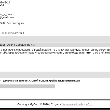
07-49-14
9-14
ont_v_dom
t@gmail.com
 24.00 без выходных.
1600850.jpg
(22.7 Kb)
.2018, 20:54 | Сообщение #
2
 у нас вечные проблемы с водой в доме, то отключают гарячую, то постоянно бежит г
рРезервуарСервис" https://rezervuarservis.com/ , кто нибудь знает что-то об этой ко
»
Пдключение и ремонт ГАЗОВОЙ КОЛОНКИ(пайка теплообменника,ра
Copyright MyCorp © 2026
|
Создать
бесплатный сайт
с
uCoz