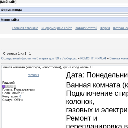
[
Мой сайт
]
Форма входа
Меню сайта
Главная страница
Информация о сайте
Каталог статей
Форум
Фотоальб
Страница
1
из
1
1
Офицальный форум ул 8 марта дом 59 в Люберцах
»
РЕМОНТ ЖИЛЬЯ
»
Ванная комна
Ванная комната (квартира, новостройка), кухня «под ключ». П
Дата: Понедельник
remont1
Рядовой
Ванная комната (к
Группа: Пользователи
Подключение сти
Сообщений:
16
Репутация:
0
колонок,
Статус:
Offline
газовых и электри
Ремонт и
перепланировка 