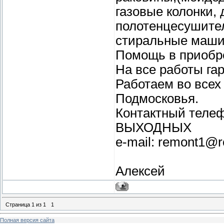
газовые колонки,
полотенцесушител
стиральные машин
Помощь в приобре
На все работы га
Работаем во всех
Подмосковья.
Контактный телеф
ВЫХОДНЫХ
e-mail: remont1@r
Алексей
Страница
1
из
1
1
Полная версия сайта