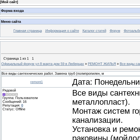
[
Мой сайт
]
Форма входа
Меню сайта
Главная страница
Информация о сайте
Каталог статей
Форум
Фотоальб
Страница
1
из
1
1
Офицальный форум ул 8 марта дом 59 в Люберцах
»
РЕМОНТ ЖИЛЬЯ
»
Все виды са
Все виды сантехнических работ. Замена труб (полипропилен, м
Дата: Понедельник
remont1
Рядовой
Все виды сантехн
Группа: Пользователи
металлопласт).
Сообщений:
16
Репутация:
0
Монтаж систем го
Статус:
Offline
канализации.
Установка и ремо
раковины,(мойдод