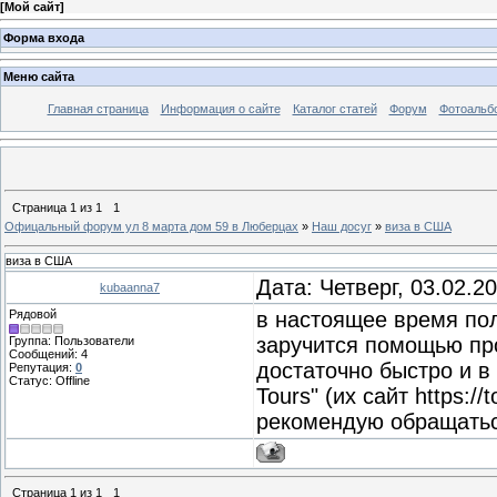
[
Мой сайт
]
Форма входа
Меню сайта
Главная страница
Информация о сайте
Каталог статей
Форум
Фотоальб
Страница
1
из
1
1
Офицальный форум ул 8 марта дом 59 в Люберцах
»
Наш досуг
»
виза в США
виза в США
Дата: Четверг, 03.02.2
kubaanna7
Рядовой
в настоящее время по
заручится помощью пр
Группа: Пользователи
Сообщений:
4
достаточно быстро и в
Репутация:
0
Статус:
Offline
Tours" (их сайт https://
рекомендую обращатьс
Страница
1
из
1
1