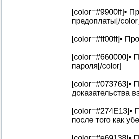
[color=#9900ff]•
предоплаты[/color
[color=#ff00ff]• 
[color=#660000]•
пароля[/color]
[color=#073763]
доказательства вз
[color=#274E13]•
после того как убе
[color=#e69138]•