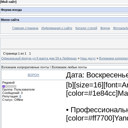
[
Мой сайт
]
Форма входа
Меню сайта
Главная страница
Информация о сайте
Каталог статей
Форум
Фотоальб
Страница
1
из
1
1
Офицальный форум ул 8 марта дом 59 в Люберцах
»
Наш досуг
»
Взломаем копрорат
Взломаем копроративные почты \ Взломаем любые почты
Дата: Воскресенье
BOPOH
Рядовой
[b][size=16][font
Группа: Пользователи
[color=#1e84cc]Mail
Сообщений:
3
Репутация:
0
Статус:
Offline
• Профессиональ
[color=#ff7700]Yand