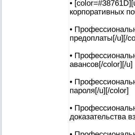
• [color=#38761D
корпоративных почт
• Профессиональн
предоплаты[/u][/co
• Профессиональн
авансов[/color][/u]
• Профессиональн
пароля[/u][/color]
• Профессиональн
доказательства взл
• Профессиональн