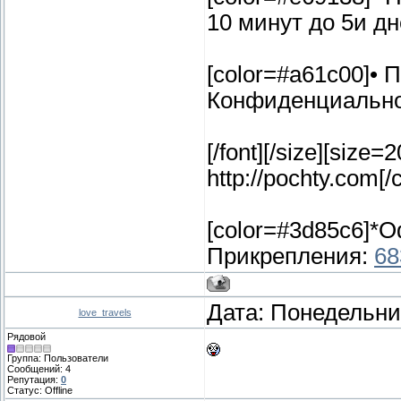
10 минут до 5и дне
[color=#a61c00]•
Конфиденциальнос
[/font][/size][siz
http://pochty.com[/c
[color=#3d85c6]*Оф
Прикрепления:
68
Дата: Понедельник
love_travels
Рядовой
Группа: Пользователи
Сообщений:
4
Репутация:
0
Статус:
Offline