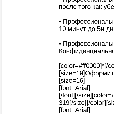
после того как убе
• Профессиональн
10 минут до 5и дне
• Профессиональн
Конфиденциальност
[color=#ff0000]*[/co
[size=19]Оформить 
[size=16]
[font=Arial]
[/font][/size][col
319[/size][/color][s
[font=Arial]+