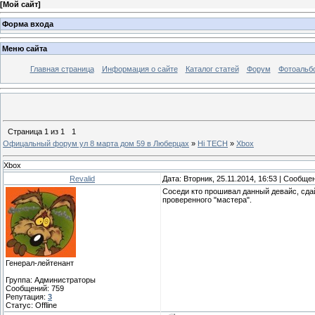
[
Мой сайт
]
Форма входа
Меню сайта
Главная страница
Информация о сайте
Каталог статей
Форум
Фотоальб
Страница
1
из
1
1
Офицальный форум ул 8 марта дом 59 в Люберцах
»
Hi TECH
»
Xbox
Xbox
Revalid
Дата: Вторник, 25.11.2014, 16:53 | Сообще
Соседи кто прошивал данный девайс, сдай
проверенного "мастера".
Генерал-лейтенант
Группа: Администраторы
Сообщений:
759
Репутация:
3
Статус:
Offline