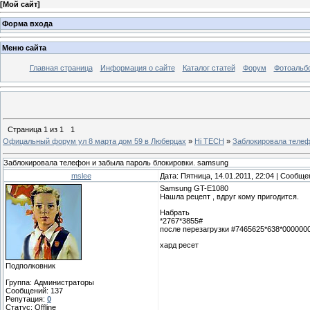
[
Мой сайт
]
Форма входа
Меню сайта
Главная страница
Информация о сайте
Каталог статей
Форум
Фотоальб
Страница
1
из
1
1
Офицальный форум ул 8 марта дом 59 в Люберцах
»
Hi TECH
»
Заблокировала телеф
Заблокировала телефон и забыла пароль блокировки. samsung
mslee
Дата: Пятница, 14.01.2011, 22:04 | Сообщ
Samsung GT-E1080
Нашла рецепт , вдруг кому пригодится.
Набрать
*2767*3855#
после перезагрузки #7465625*638*000000
хард ресет
Подполковник
Группа: Администраторы
Сообщений:
137
Репутация:
0
Статус:
Offline