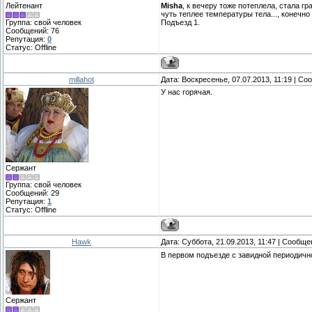
Лейтенант
Misha
, к вечеру тоже потеплела, стала г
чуть теплее температуры тела..., конечно
Группа: свой человек
Подъезд 1.
Сообщений:
76
Репутация:
0
Статус:
Offline
millahot
Дата: Воскресенье, 07.07.2013, 11:19 | С
У нас горячая.
Сержант
Группа: свой человек
Сообщений:
29
Репутация:
1
Статус:
Offline
Hawk
Дата: Суббота, 21.09.2013, 11:47 | Сообщ
В первом подъезде с завидной периодичн
Сержант