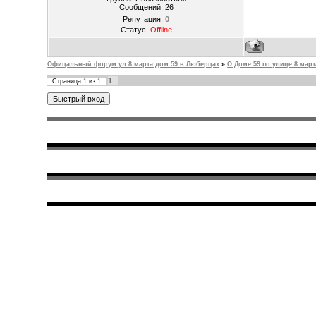
Сообщений:
26
Репутация:
0
Статус:
Offline
Офицальный форум ул 8 марта дом 59 в Люберцах
»
О Доме 59 по улице 8 март
1
Страница
1
из
1