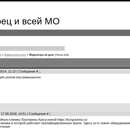
ец и всей МО
а
»
Инфраструктура
»
Медсестра на дом
(Уколы в/м)
.2014, 11:13 | Сообщение #
1
для уколов внутримышечно
 17.09.2018, 14:51 | Сообщение #
2
йную клинику Екатерины Кургускиной https://kurguskina.ru/
линика в которой работают квалифицированные врачи. Здесь есть новое оборудование
ечения.