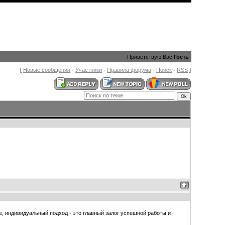
Приветствую Вас
Гость
[
Новые сообщения
·
Участники
·
Правила форума
·
Поиск
·
RSS
]
, индивидуальный подход - это главный залог успешной работы и