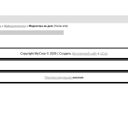
а
»
Инфраструктура
»
Медсестра на дом
(Уколы в/м)
Copyright MyCorp © 2026
|
Создать
бесплатный сайт
с
uCoz
Прогрессирующая
миопия