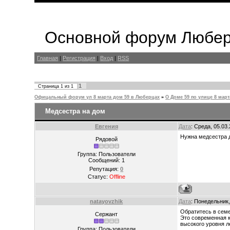
Основной форум Любер
Главная
|
Регистрация
|
Вход
|
RSS
1
Страница
1
из
1
Офицальный форум ул 8 марта дом 59 в Люберцах
»
О Доме 59 по улице 8 март
Медсестра на дом
Евгения
Дата
: Среда, 05.03
Нужна медсестра 
Рядовой
Группа: Пользователи
Сообщений:
1
Репутация:
0
Статус:
Offline
natayovzhik
Дата
: Понедельник,
Обратитесь в семе
Сержант
Это современная к
высокого уровня л
Группа: Пользователи