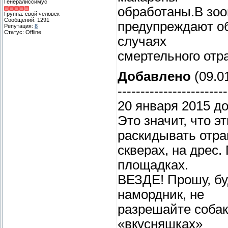
Генералиссимус
обработаны.В зоо
Группа: свой человек
Сообщений:
1291
предупреждают об
Репутация:
8
Статус:
Offline
случаях
смертельного отр
Добавлено
(09.01
------------------------
20 января 2015 до
Это значит, что 
раскидывать отрав
скверах, на дрес.
площадках.
ВЕЗДЕ! Прошу, бу
намордник, не
разрешайте собаке
«вкусняшках»