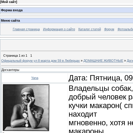
[
Мой сайт
]
Форма входа
Меню сайта
Главная страница
Информация о сайте
Каталог статей
Форум
Фотоальб
Страница
1
из
1
1
Офицальный форум ул 8 марта дом 59 в Люберцах
»
ДОМАШНИЕ ЖИВОТНЫЕ
»
Дог
Догхантеры
Дата: Пятница, 09
Yana
Владельцы собак,
добрый человек 
кучки макарон( сп
находит
мгновенно, хотя 
макароны