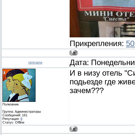
Прикрепления:
50
Дата: Понедельник
nickname
И в низу отель "С
подьезде где жив
зачем???
Полковник
Группа: Администраторы
Сообщений:
161
Репутация:
0
Статус:
Offline