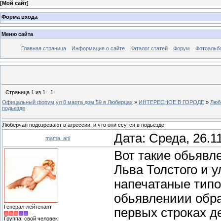
[
Мой сайт
]
Форма входа
Меню сайта
Главная страница
Информация о сайте
Каталог статей
Форум
Фотоальб
Страница
1
из
1
1
Офицальный форум ул 8 марта дом 59 в Люберцах
»
ИНТЕРЕСНОЕ В ГОРОДЕ
»
Любе
подьезде
Люберчан подозревают в агрессии, и что они ссутся в подьезде
Дата: Среда, 26.1
mama_ani
Вот такие обьявл
Льва Толстого и 
напечатаные типо
обьявлениии обра
Генерал-лейтенант
первых строках д
Группа: свой человек