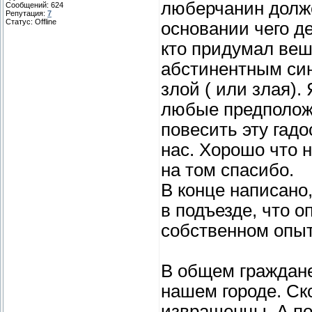
люберчанин долже
Сообщений:
624
Репутация:
7
Статус:
Offline
основании чего д
кто придумал веш
абстинентным син
злой ( или злая).
любые предположе
повесить эту гадос
нас. Хорошо что 
на том спасибо.
В конце написано
в подъезде, что о
собственном опы
В общем граждане
нашем городе. Ск
извращенцы. А по