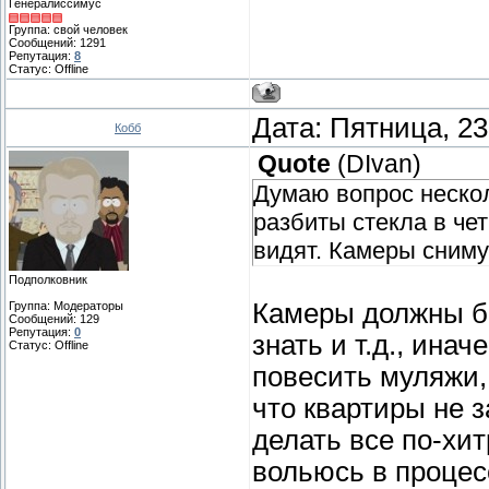
Генералиссимус
Группа: свой человек
Сообщений:
1291
Репутация:
8
Статус:
Offline
Дата: Пятница, 23
Кобб
Quote
(
DIvan
)
Думаю вопрос нескол
разбиты стекла в чет
видят. Камеры снимут
Подполковник
Камеры должны бы
Группа: Модераторы
Сообщений:
129
Репутация:
0
знать и т.д., ина
Статус:
Offline
повесить муляжи,
что квартиры не 
делать все по-хит
вольюсь в процесс