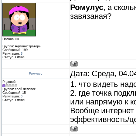
Ромулус
, а сколь
завязаная?
Полковник
Группа: Администраторы
Сообщений:
199
Репутация:
3
Статус:
Offline
Дата: Среда, 04.0
Ромулус
Рядовой
1. что видеть над
Группа: свой человек
2. где точка подк
Сообщений:
15
Репутация:
0
или напрямую к к
Статус:
Offline
Вообще интернет 
эффективность/це