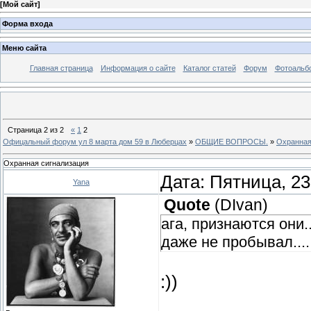
[
Мой сайт
]
Форма входа
Меню сайта
Главная страница
Информация о сайте
Каталог статей
Форум
Фотоальб
Страница
2
из
2
«
1
2
Офицальный форум ул 8 марта дом 59 в Люберцах
»
ОБЩИЕ ВОПРОСЫ.
»
Охранная
Охранная сигнализация
Дата: Пятница, 23
Yana
Quote
(
DIvan
)
ага, признаются они.
даже не пробывал....
:))