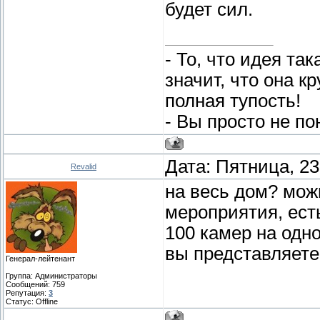
будет сил.
- То, что идея та
значит, что она к
полная тупость!
- Вы просто не по
Дата: Пятница, 23
Revalid
на весь дом? мож
мероприятия, ест
100 камер на одн
вы представляете
Генерал-лейтенант
Группа: Администраторы
Сообщений:
759
Репутация:
3
Статус:
Offline