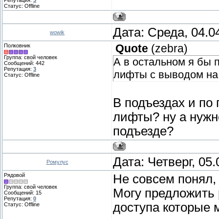
Репутация:
3
Статус:
Offline
Дата: Среда, 04.0
wowik
Полковник
Quote
(
zebra
)
Группа: свой человек
А в остальном я бы 
Сообщений:
442
Репутация:
3
лифты с выводом на
Статус:
Offline
В подъездах и по 
лифты? ну а нужн
подъезде?
Дата: Четверг, 05
Ромулус
Рядовой
Не совсем понял,
Группа: свой человек
Могу предложить 
Сообщений:
15
Репутация:
0
доступа которые 
Статус:
Offline