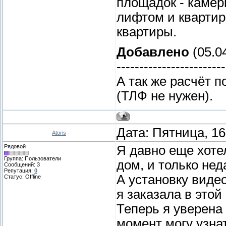
площадок - камер
лифтом и квартир
квартиры.
Добавлено
(05.04
------------------------
А так же расчёт 
(ТЛФ не нужен).
Дата: Пятница, 16
Atoris
Рядовой
Я давно еще хоте
Группа: Пользователи
дом, и только не
Сообщений:
3
Репутация:
0
А установку видео
Статус:
Offline
я заказала в этой
Теперь я уверена
момент могу узнат