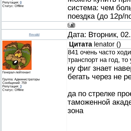
Репутация:
0
система: чем бол
Статус:
Offline
поездка (до 12р/п
Дата: Вторник, 02
Revalid
Цитата
lenator
(
)
841 очень часто ходи
транспорт на год, то
ну фиг знает наве
Генерал-лейтенант
бегать через не р
Группа: Администраторы
Сообщений:
759
Репутация:
3
Статус:
Offline
да по стрелке про
таможенной акаде
зона