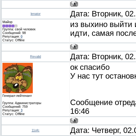
Дата: Вторник, 02
lenator
Майор
из выхино выйти 
Группа: свой человек
идти, самая посл
Сообщений:
98
Репутация:
0
Статус:
Offline
Дата: Вторник, 02
Revalid
ок спасибо
У нас тут остано
Генерал-лейтенант
Сообщение отред
Группа: Администраторы
Сообщений:
759
16:46
Репутация:
3
Статус:
Offline
Дата: Четверг, 02
11ofc