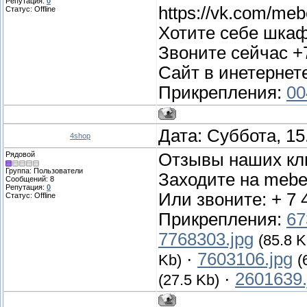
Репутация:
0
https://vk.com/mebe
Статус:
Offline
Хотите себе шкаф
Звоните сейчас +
Сайт в инетернете
Прикрепления:
00
Дата: Суббота, 15
4shop
Рядовой
Отзывы наших кл
Группа: Пользователи
Заходите на mebel-
Сообщений:
8
Репутация:
0
Или звоните: + 7 
Статус:
Offline
Прикрепления:
67
7768303.jpg
(85.8 K
·
7603106.jpg
Kb)
(
·
2601639.
(27.5 Kb)