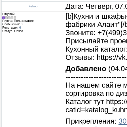
Дата: Четверг, 07
4shop
Рядовой
[b]Кухни и шкафы
Группа: Пользователи
фабрики Алаит"[/b
Сообщений:
8
Репутация:
0
Звоните: +7(499)3
Статус:
Offline
Присылайте проект
Кухонный каталог: [
Отзывы: https://v
Добавлено
(04.04
------------------------
На нашем сайте м
сортировка по ди
Каталог тут https:/
catid=katalog_kuhn
Прикрепления:
30