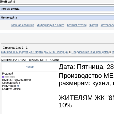
[
Мой сайт
]
Форма входа
Меню сайта
Главная страница
Информация о сайте
Каталог статей
Форум
Фотоальб
Страница
1
из
1
1
Офицальный форум ул 8 марта дом 59 в Люберцах
»
Предложения жильцам дома
»
М
МЕБЕЛЬ НА ЗАКАЗ - ШКАФЫ КУПЕ - КУХНИ
Дата: Пятница, 28
4shop
Рядовой
Производство МЕ
Группа: Пользователи
размерам: кухни, 
Сообщений:
8
Репутация:
0
Статус:
Offline
ЖИТЕЛЯМ ЖК "8
10%