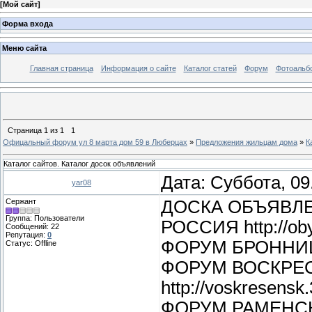
[
Мой сайт
]
Форма входа
Меню сайта
Главная страница
Информация о сайте
Каталог статей
Форум
Фотоальб
Страница
1
из
1
1
Офицальный форум ул 8 марта дом 59 в Люберцах
»
Предложения жильцам дома
»
К
Каталог сайтов. Каталог досок объявлений
Дата: Суббота, 09
yar08
Сержант
ДОСКА ОБЪЯВЛ
Группа: Пользователи
РОССИЯ http://oby
Сообщений:
22
Репутация:
0
ФОРУМ БРОННИЦЫ 
Статус:
Offline
ФОРУМ ВОСКРЕ
http://voskresensk.
ФОРУМ РАМЕНСКО