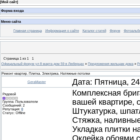
[
Мой сайт
]
Форма входа
Меню сайта
Главная страница
Информация о сайте
Каталог статей
Форум
Фотоальб
Страница
1
из
1
1
Офицальный форум ул 8 марта дом 59 в Люберцах
»
Предложения жильцам дома
»
Р
Ремонт квартир. Плитка. Электрика. Натяжные потолки
Дата: Пятница, 24
GeraMaster
Комплексная бриг
Рядовой
вашей квартире, о
Группа: Пользователи
Сообщений:
2
Штукатурка, шпат
Репутация:
0
Статус:
Offline
Стяжка, наливные
Укладка плитки на
Оклейка обоями с