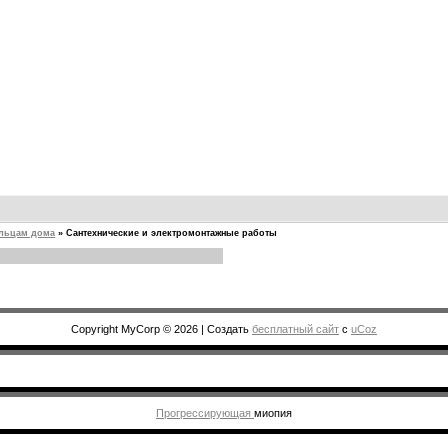
льцам дома
»
Сантехнические и электромонтажные работы
Copyright MyCorp © 2026
|
Создать
бесплатный сайт
с
uCoz
Прогрессирующая
миопия