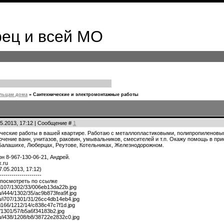
ец и всей МО
льцам дома
»
Сантехнические и электромонтажные работы
05.2013, 17:12 | Сообщение #
1
ческие работы в вашей квартире. Работаю с металлопластиковыми, полипропиленовы
ючение ванн, унитазов, раковин, умывальников, смесителей и т.п. Окажу помощь в 
 Балашихе, Люберцах, Реутове, Котельниках, Железнодорожном.
н 8-967-130-06-21, Андрей.
.ru
7.05.2013, 17:12)
---------------------
 посмотреть по ссылке
ru/i107/1302/33/006eb13da22b.jpg
ru/i444/1302/35/ac9b873fea9f.jpg
.ru/i707/1301/31/26cc4db14eb4.jpg
ru/i166/1212/14/c838c47c7f1d.jpg
ru/1301/57/b5a6f34183b2.jpg
.ru/i438/1208/b8/38722e2832c0.jpg