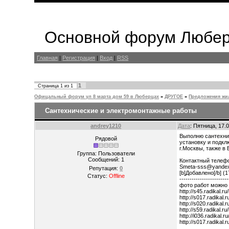
Основной форум Любер
Главная
|
Регистрация
|
Вход
|
RSS
1
Страница
1
из
1
Офицальный форум ул 8 марта дом 59 в Люберцах
»
ДРУГОЕ
»
Предложения жи
Сантехнические и электромонтажные работы
andrey1210
Дата
: Пятница, 17.
Выполню сантехни
Рядовой
установку и подкл
г.Москвы, также в
Группа: Пользователи
Сообщений:
1
Контактный телефо
Smeta-sss@yandex
Репутация:
0
[b]Добавлено[/b] (1
Статус:
Offline
------------------------
фото работ можно
http://s45.radikal.
http://s017.radikal.
http://s020.radikal
http://s59.radikal.
http://i036.radikal.
http://s017.radikal