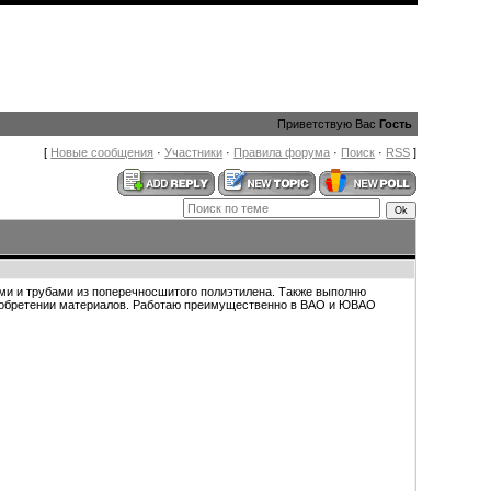
Приветствую Вас
Гость
[
Новые сообщения
·
Участники
·
Правила форума
·
Поиск
·
RSS
]
ми и трубами из поперечносшитого полиэтилена. Также выполню
приобретении материалов. Работаю преимущественно в ВАО и ЮВАО