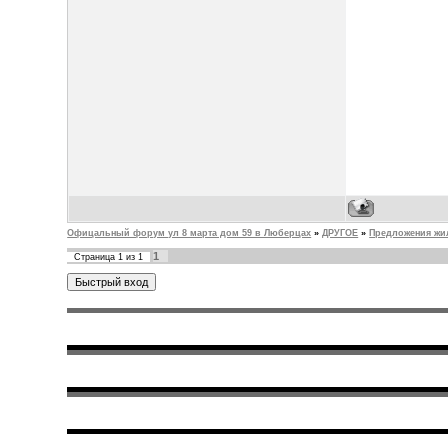
Офицальный форум ул 8 марта дом 59 в Люберцах
»
ДРУГОЕ
»
Предложения жи
1
Страница
1
из
1