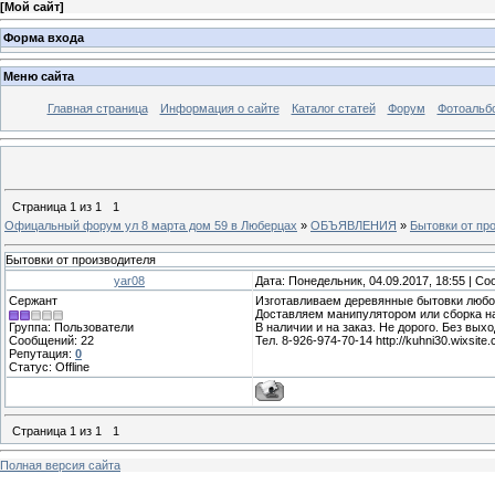
[
Мой сайт
]
Форма входа
Меню сайта
Главная страница
Информация о сайте
Каталог статей
Форум
Фотоальб
Страница
1
из
1
1
Офицальный форум ул 8 марта дом 59 в Люберцах
»
ОБЪЯВЛЕНИЯ
»
Бытовки от пр
Бытовки от производителя
yar08
Дата: Понедельник, 04.09.2017, 18:55 | С
Сержант
Изготавливаем деревянные бытовки любо
Доставляем манипулятором или сборка на
Группа: Пользователи
В наличии и на заказ. Не дорого. Без вых
Сообщений:
22
Тел. 8-926-974-70-14 http://kuhni30.wixsite.
Репутация:
0
Статус:
Offline
Страница
1
из
1
1
Полная версия сайта