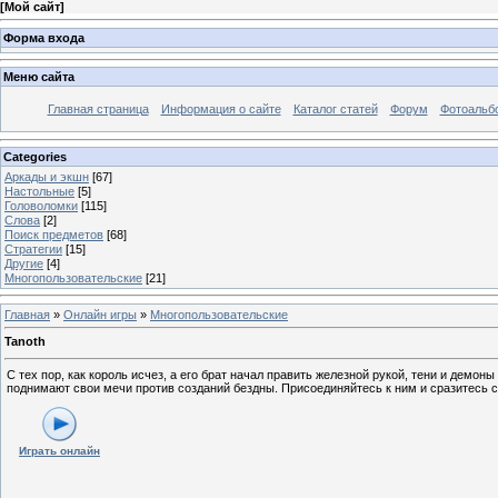
[
Мой сайт
]
Форма входа
Меню сайта
Главная страница
Информация о сайте
Каталог статей
Форум
Фотоальб
Categories
Аркады и экшн
[67]
Настольные
[5]
Головоломки
[115]
Слова
[2]
Поиск предметов
[68]
Стратегии
[15]
Другие
[4]
Многопользовательские
[21]
Главная
»
Онлайн игры
»
Многопользовательские
Tanoth
С тех пор, как король исчез, а его брат начал править железной рукой, тени и демо
поднимают свои мечи против созданий бездны. Присоединяйтесь к ним и сразитесь с
Играть онлайн