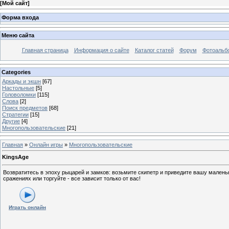
[
Мой сайт
]
Форма входа
Меню сайта
Главная страница
Информация о сайте
Каталог статей
Форум
Фотоальб
Categories
Аркады и экшн
[67]
Настольные
[5]
Головоломки
[115]
Слова
[2]
Поиск предметов
[68]
Стратегии
[15]
Другие
[4]
Многопользовательские
[21]
Главная
»
Онлайн игры
»
Многопользовательские
KingsAge
Возвратитесь в эпоху рыцарей и замков: возьмите скипетр и приведите вашу мален
сражениях или торгуйте - все зависит только от вас!
Играть онлайн