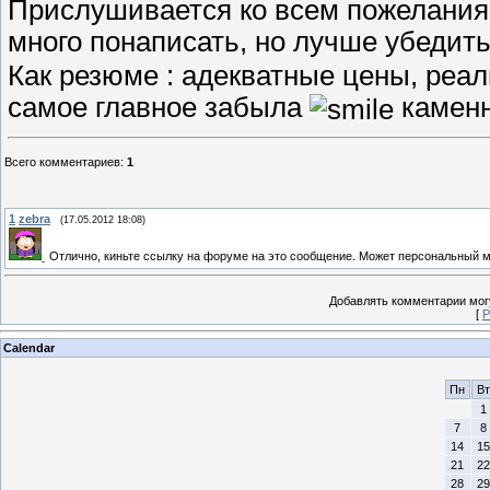
Прислушивается ко всем пожелания
много понаписать, но лучше убедит
Как резюме : адекватные цены, реал
самое главное забыла
каменн
Всего комментариев
:
1
1
zebra
(17.05.2012 18:08)
Отлично, киньте ссылку на форуме на это сообщение. Может персональный
Добавлять комментарии могу
[
Р
Calendar
Пн
Вт
1
7
8
14
15
21
22
28
29