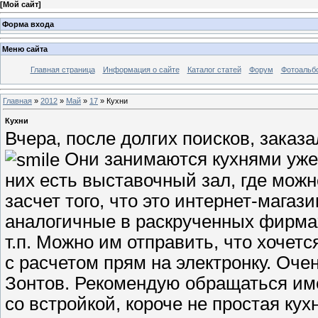
[
Мой сайт
]
Форма входа
Меню сайта
Главная страница
Информация о сайте
Каталог статей
Форум
Фотоальб
Главная
»
2012
»
Май
»
17
» Кухни
Кухни
Вчера, после долгих поисков, заказ
Они занимаются кухнями уже б
них есть выставочный зал, где можн
засчет того, что это интернет-магаз
аналогичные в раскрученных фирмах 
т.п. Можно им отправить, что хочет
с расчетом прям на электронку. Оч
Зонтов. Рекомендую обращаться имен
со встройкой, короче не простая кух