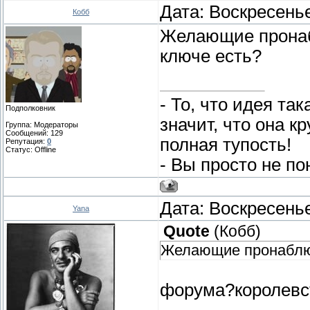
Дата: Воскресенье
Кобб
Желающие пронаб
ключе есть?
- То, что идея та
Подполковник
значит, что она к
Группа: Модераторы
Сообщений:
129
полная тупость!
Репутация:
0
Статус:
Offline
- Вы просто не по
Дата: Воскресенье
Yana
Quote
(
Кобб
)
Желающие пронаблю
форума?королевс