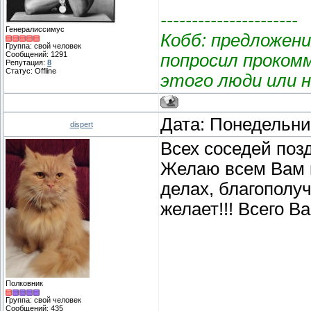
----------------------
Генералиссимус
Кобб: предложени
Группа: свой человек
Сообщений:
1291
попросил проком
Репутация:
8
Статус:
Offline
этого люди или 
Дата: Понедельник
dispert
Всех соседей по
Желаю всем Вам к
делах, благополуч
желает!!! Всего Ва
Полковник
Группа: свой человек
Сообщений:
435