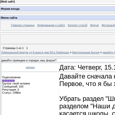
[
Мой сайт
]
Форма входа
Меню сайта
Главная страница
Информация о сайте
Каталог статей
Форум
Фотоальб
Страница
1
из
1
1
Офицальный форум ул 8 марта дом 59 в Люберцах
»
Факторизация Бытия
»
давайте 
давайте приведем в порядок наш форум?
Дата: Четверг, 15
хинока
Давайте сначала 
Подполковник
Первое, что я бы 
Группа: свой человек
Сообщений:
100
Репутация:
0
Статус:
Offline
Убрать раздел "Ш
разделом "Наши д
касается школы, 