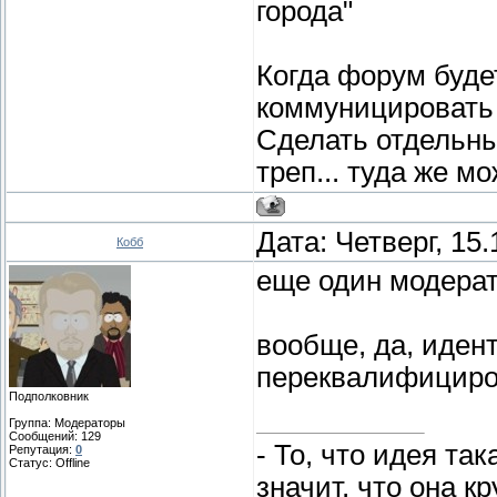
города"
Когда форум буде
коммуницировать 
Сделать отдельны
треп... туда же 
Дата: Четверг, 15
Кобб
еще один модерат
вообще, да, иден
переквалифициро
Подполковник
Группа: Модераторы
Сообщений:
129
- То, что идея та
Репутация:
0
Статус:
Offline
значит, что она к