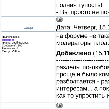
полная тупость!
- Вы просто не по
Дата: Четверг, 15
хинока
на форуме не так
Подполковник
модераторы плод
Группа: свой человек
Сообщений:
100
Репутация:
0
Добавлено
(15.11
Статус:
Offline
------------------------
разделы по-любом
проще и было комп
разболтается - р
интересам... а п
как-то упростить 