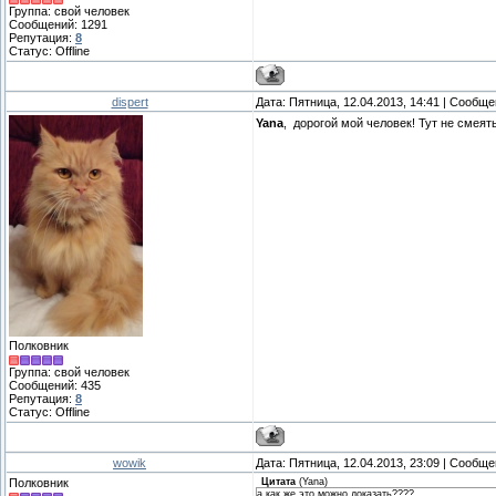
Группа: свой человек
Сообщений:
1291
Репутация:
8
Статус:
Offline
dispert
Дата: Пятница, 12.04.2013, 14:41 | Сообщ
Yana
, дорогой мой человек! Тут не смея
Полковник
Группа: свой человек
Сообщений:
435
Репутация:
8
Статус:
Offline
wowik
Дата: Пятница, 12.04.2013, 23:09 | Сообщ
Полковник
Цитата
(
Yana
)
а как же это можно доказать????