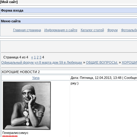
[
Мой сайт
]
Форма входа
Меню сайта
Главная страница
Информация о сайте
Каталог статей
Форум
Фотоальб
Страница
4
из
4
«
1
2
3
4
Офицальный форум ул 8 марта дом 59 в Люберцах
»
ОБЩИЕ ВОПРОСЫ.
»
ХОРОШИ
ХОРОШИЕ НОВОСТИ 2
Yana
Дата: Пятница, 12.04.2013, 13:48 | Сообщ
ржу:)
Генералиссимус