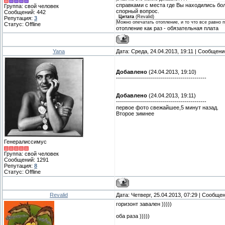
справками с места где Вы находились боле
Группа: свой человек
спорный вопрос.
Сообщений:
442
Цитата
(
Revalid
)
Репутация:
3
Можно опечатать отопление, и то что все равно п
Статус:
Offline
отопление как раз - обязательная плата
Yana
Дата: Среда, 24.04.2013, 19:11 | Сообщен
Добавлено
(24.04.2013, 19:10)
---------------------------------------------
Добавлено
(24.04.2013, 19:11)
---------------------------------------------
первое фото свежайшее,5 минут назад.
Второе зимнее
Генералиссимус
Группа: свой человек
Сообщений:
1291
Репутация:
8
Статус:
Offline
Revalid
Дата: Четверг, 25.04.2013, 07:29 | Сообще
горизонт завален )))))
оба раза )))))