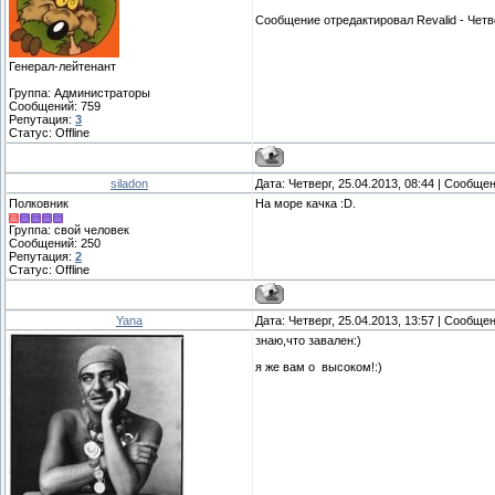
Сообщение отредактировал
Revalid
-
Четв
Генерал-лейтенант
Группа: Администраторы
Сообщений:
759
Репутация:
3
Статус:
Offline
siladon
Дата: Четверг, 25.04.2013, 08:44 | Сообще
Полковник
На море качка :D.
Группа: свой человек
Сообщений:
250
Репутация:
2
Статус:
Offline
Yana
Дата: Четверг, 25.04.2013, 13:57 | Сообще
знаю,что завален:)
я же вам о высоком!:)